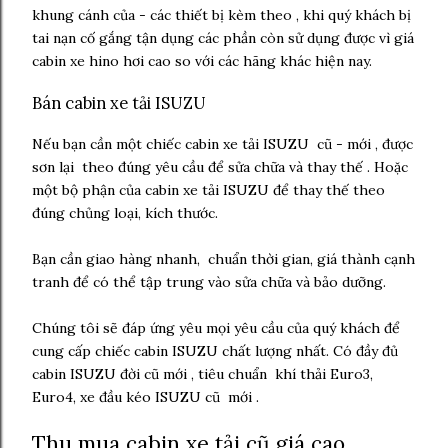
khung cánh của - các thiết bị kèm theo , khi quý khách bị
tai nạn cố gắng tận dụng các phần còn sử dụng được vì giá
cabin xe hino hơi cao so với các hãng khác hiện nay.
Bán cabin xe tải ISUZU
Nếu bạn cần một chiếc cabin xe tải ISUZU cũ - mới , được
sơn lại theo đúng yêu cầu để sửa chữa và thay thế . Hoặc
một bộ phận của cabin xe tải ISUZU để thay thế theo
đúng chủng loại, kích thước.
Bạn cần giao hàng nhanh, chuẩn thời gian, giá thành cạnh
tranh để có thể tập trung vào sửa chữa và bảo dưỡng.
Chúng tôi sẽ đáp ứng yêu mọi yêu cầu của quý khách để
cung cấp chiếc cabin ISUZU chất lượng nhất. Có đầy đủ
cabin ISUZU đời cũ mới , tiêu chuẩn khí thải Euro3,
Euro4, xe đầu kéo ISUZU cũ mới .
Thu mua cabin xe tải cũ giá cao