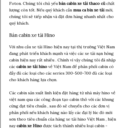
Foton. Chúng tôi chủ yếu
bán cabin xe tải thaco cũ
chất
lượng còn tốt. Nếu quý khách cần
mua ca bin xe tải
mới,
chúng tôi sẽ tiếp nhận và đặt đơn hàng nhanh nhất cho
quý khách.
Bán cabin xe tải Hino
Với nhu cầu xe tải Hino hiện nay tại thị trường Việt Nam
đang phát triển khách mạnh và việc các xe tải nạn hỏng
cabin hiện nay rất nhiều . Chính vì vậy chúng tôi đã nhập
các
cabin xe tải hino
về Việt Nam để phân phối cabin có
đầy đủ các loại cho các series 300-500-700 đủ các loại
cho khách hàng lựa chọn.
Các cabin sản xuất linh kiện đặt hàng từ nhà máy hino về
việt nam qua các công đoạn tạo cabin thô với các khung
cứng đạt tiêu chuẩn , sau đó sẽ chuyển cho các đơn vị
phân phối nếu khách hàng nào lấy các đại lý lúc đó mới
sơn theo tiêu chuẩn của hãng xe tải hino Việt Nam , hiện
nay
cabin xe Hino
được tách thành nhiều loại cabin -