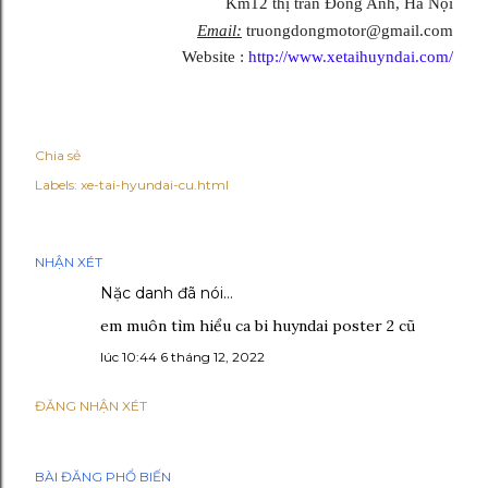
Km12 thị trấn Đông Anh, Hà Nội
Email:
truongdongmotor@gmail.com
Website :
http://www.xetaihuyndai.com/
Chia sẻ
Labels:
xe-tai-hyundai-cu.html
NHẬN XÉT
Nặc danh đã nói…
em muôn tìm hiểu ca bi huyndai poster 2 cũ
lúc 10:44 6 tháng 12, 2022
ĐĂNG NHẬN XÉT
BÀI ĐĂNG PHỔ BIẾN