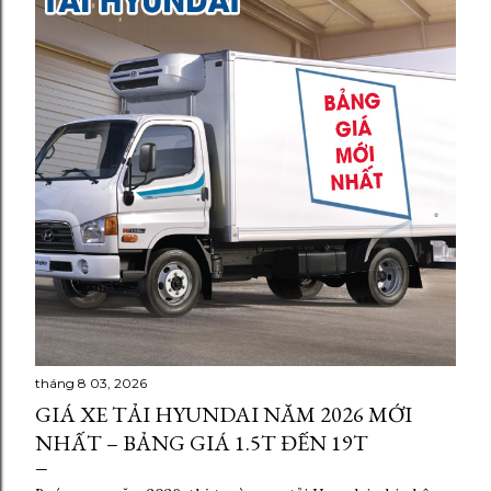
ă
n
g
tháng 8 03, 2026
GIÁ XE TẢI HYUNDAI NĂM 2026 MỚI
NHẤT – BẢNG GIÁ 1.5T ĐẾN 19T