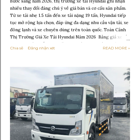
Bước sang năm 2026, thị trường xe tải Hyundai ghi nhận
nhiều thay đổi đáng chú ý về giá bán và cơ cấu sản phẩm.
Từ xe tải nhẹ 1.5 tấn đến xe tải nặng 19 tấn, Hyundai tiếp
tục mở rộng lựa chọn, đáp ứng đa dạng nhu cầu vận tải, xe
đông lạnh và xe chuyên dùng trên toàn quốc. Toàn Cảnh
Thị Trường Giá Xe Tải Hyundai Năm 2026 Bảng giá xe tải
Hyundai mới nhất 2026 Năm 2026 được xem là giai đoạn
Chia sẻ
Đăng nhận xét
READ MORE »
thị trường xe tải bước vào trạng thái ổn định hơn sau thời
kỳ chuyển đổi mạnh sang tiêu chuẩn khí thải cao. Phần lớn
các dòng xe tải Hyundai đang lưu hành đều đã đáp ứng
tiêu chuẩn Euro 5, một số phân khúc bắt đầu định hướng
lên Euro 6 trong tương lai gần. So với giai đoạn 2024–
2025, giá xe tải Hyundai năm 2026 không còn tăng mạnh
theo kiểu đột biến. Thay vào đó, giá bán được điều chỉnh
linh hoạt theo từng dòng xe, cấu hình thùng và chính
sách từng đại lý . Các yếu tố ảnh hưởng trực tiếp đến giá
gồm: - Chi phí linh kiện nhập khẩu và lắp ráp trong nước
- Nhu cầu vận tải nội đô và liên tỉnh tăng trở...