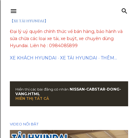
Chuyển đến nội dung chính
【XE TẢI HYUNDAI】
Đại lý uỷ quyền chính thức về bán hàng, bảo hành và
sửa chữa các loại xe tải, xe buýt, xe chuyên dùng
Hyundai. Liên hệ : 0984085899
XE KHÁCH HYUNDAI
XE TẢI HYUNDAI
THÊM…
Hiển thị các bài đăng có nhãn
NISSAN-CABSTAR-DONG-
B
VANG.HTML
HIỂN THỊ TẤT CẢ
à
i
VIDEO NỔI BẬT
đ