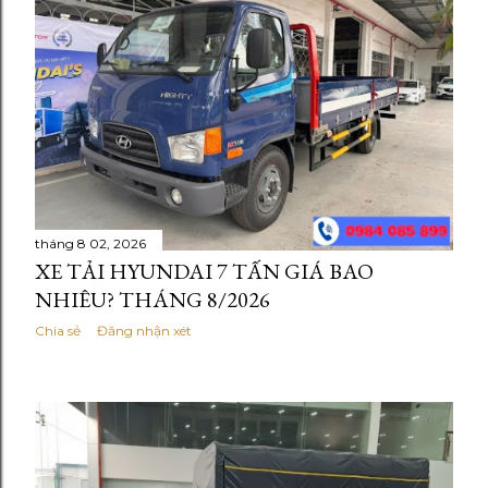
theo kiểu đột biến. Thay vào đó, giá bán được điều chỉnh
linh hoạt theo từng dòng xe, cấu hình thùng và chính
sách từng đại lý . Các yếu tố ảnh hưởng trực tiếp đến giá
gồm: - Chi phí linh kiện nhập khẩu và lắp ráp trong nước
- Nhu cầu vận tải nội đô và liên tỉnh tăng trở...
tháng 8 02, 2026
XE TẢI HYUNDAI 7 TẤN GIÁ BAO
NHIÊU? THÁNG 8/2026
Chia sẻ
Đăng nhận xét