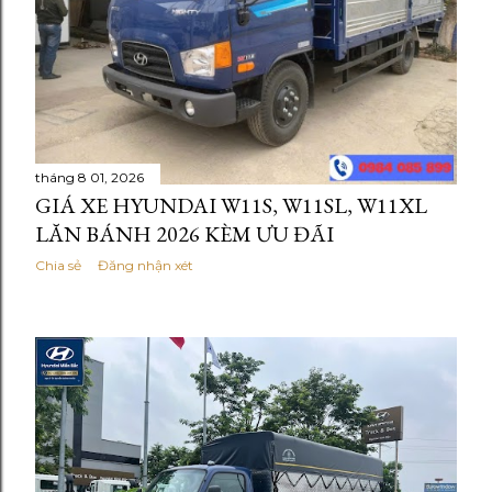
tháng 8 01, 2026
GIÁ XE HYUNDAI W11S, W11SL, W11XL
LĂN BÁNH 2026 KÈM ƯU ĐÃI
Chia sẻ
Đăng nhận xét