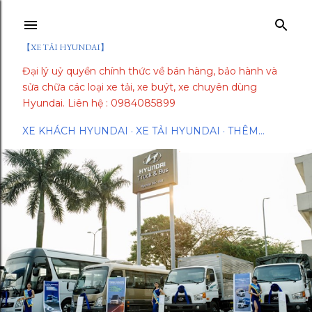
Chuyển đến nội dung chính
【XE TẢI HYUNDAI】
Đại lý uỷ quyền chính thức về bán hàng, bảo hành và
sửa chữa các loại xe tải, xe buýt, xe chuyên dùng
Hyundai. Liên hệ : 0984085899
XE KHÁCH HYUNDAI
XE TẢI HYUNDAI
THÊM…