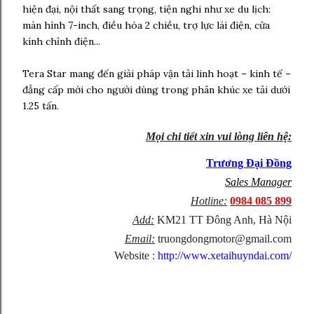
hiện đại, nội thất sang trọng, tiện nghi như xe du lịch:
màn hình 7-inch, điều hòa 2 chiều, trợ lực lái điện, cửa
kính chỉnh điện...
Tera Star mang đến giải pháp vận tải linh hoạt – kinh tế –
đẳng cấp mới cho người dùng trong phân khúc xe tải dưới
1.25 tấn.
Mọi chi tiết xin vui lòng liên hệ:
Trương Đại Đồng
Sales Manager
Hotline:
0984 085 899
Add:
KM21 TT Đông Anh, Hà Nội
Email:
truongdongmotor@gmail.com
Website :
http://www.xetaihuyndai.com/