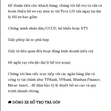
Để thuận tiện cho khách hàng, chúng tôi hỗ trợ tư vấn và
hoàn thiện hồ sơ vay mua xe tải Tera 1.25 tấn ngay tại đại
lý. Hồ sơ bao gồm:
Chứng minh nhân dân/CCCD, hộ khẩu hoặc KT3
Giấy phép lái xe phù hợp
Giấy tờ liên quan đến hoạt động kinh doanh (nếu có)
Đề nghị vay vốn (do đại lý hỗ trợ soạn)
Chúng tôi làm việc trực tiếp với các ngân hàng lớn và
công ty tài chính như: TPBank, VPBank, Shinhan Finance,
Mirae Asset… để đảm bảo tỷ lệ duyệt hồ sơ cao và quy
trình nhanh chóng.
🚚
DÒNG XE HỖ TRỢ TRẢ GÓP