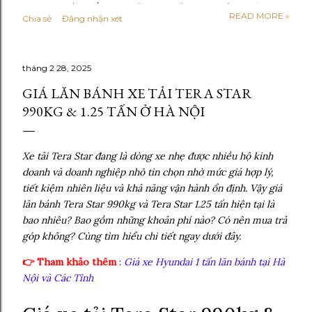
Hyundai mới nhất 2026 Năm 2026 được xem là giai đoạn
READ MORE »
Chia sẻ
Đăng nhận xét
thị trường xe tải bước vào trạng thái ổn định hơn sau thời
kỳ chuyển đổi mạnh sang tiêu chuẩn khí thải cao. Phần lớn
các dòng xe tải Hyundai đang lưu hành đều đã đáp ứng
tháng 2 28, 2025
tiêu chuẩn Euro 5, một số phân khúc bắt đầu định hướng
lên Euro 6 trong tương lai gần. So với giai đoạn 2024–
GIÁ LĂN BÁNH XE TẢI TERA STAR
2025, giá xe tải Hyundai năm 2026 không còn tăng mạnh
990KG & 1.25 TẤN Ở HÀ NỘI
theo kiểu đột biến. Thay vào đó, giá bán được điều chỉnh
linh hoạt theo từng dòng xe, cấu hình thùng và chính
sách từng đại lý . Các yếu tố ảnh hưởng trực tiếp đến giá
Xe tải Tera Star đang là dòng xe nhẹ được nhiều hộ kinh
gồm: - Chi phí linh kiện nhập khẩu và lắp ráp trong nước
doanh và doanh nghiệp nhỏ tin chọn nhờ mức giá hợp lý,
- Nhu cầu vận tải nội đô và liên tỉnh tăng trở...
tiết kiệm nhiên liệu và khả năng vận hành ổn định. Vậy giá
lăn bánh Tera Star 990kg và Tera Star 1.25 tấn hiện tại là
bao nhiêu? Bao gồm những khoản phí nào? Có nên mua trả
góp không? Cùng tìm hiểu chi tiết ngay dưới đây.
👉 Tham khảo thêm
:
Giá xe Hyundai 1 tấn lăn bánh tại Hà
Nội và Các Tỉnh