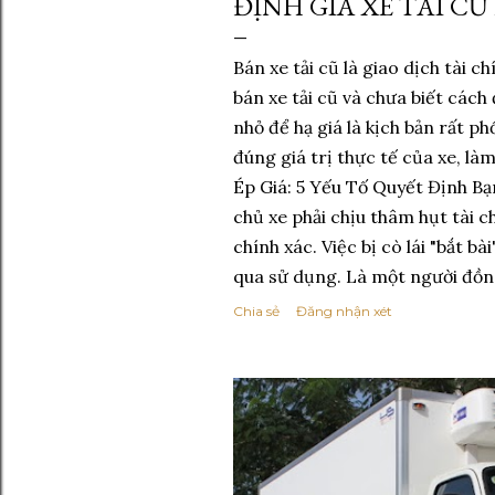
ĐỊNH GIÁ XE TẢI CŨ
ă
n
Bán xe tải cũ là giao dịch tài c
bán xe tải cũ và chưa biết cách 
g
nhỏ để hạ giá là kịch bản rất ph
đúng giá trị thực tế của xe, l
Ép Giá: 5 Yếu Tố Quyết Định Bạn
chủ xe phải chịu thâm hụt tài c
chính xác. Việc bị cò lái "bắt bà
qua sử dụng. Là một người đồng 
Chia sẻ
Đăng nhận xét