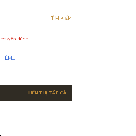
TÌM KIẾM
xe chuyên dùng
THÊM…
HIỂN THỊ TẤT CẢ