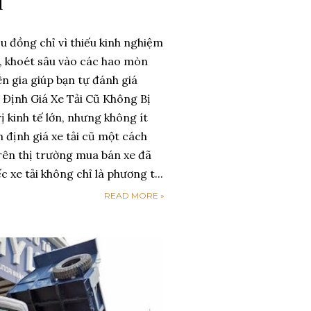
H
ệu đồng chỉ vì thiếu kinh nghiệm
ài", khoét sâu vào các hao mòn
ên gia giúp bạn tự đánh giá
! Định Giá Xe Tải Cũ Không Bị
ị kinh tế lớn, nhưng không ít
h định giá xe tải cũ một cách
n trên thị trường mua bán xe đã
xe tải không chỉ là phương t...
READ MORE »