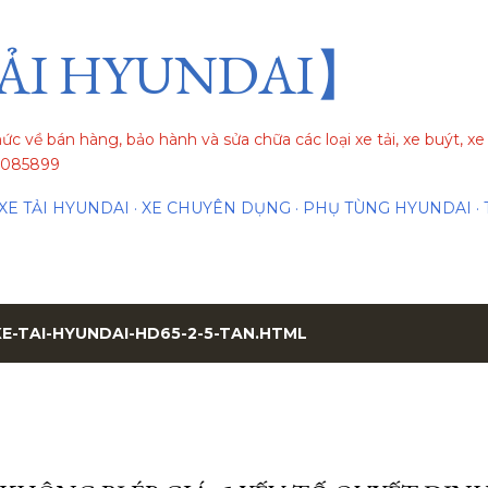
Chuyển đến nội dung chính
ẢI HYUNDAI】
hức về bán hàng, bảo hành và sửa chữa các loại xe tải, xe buýt, 
84085899
XE TẢI HYUNDAI
XE CHUYÊN DỤNG
PHỤ TÙNG HYUNDAI
XE-TAI-HYUNDAI-HD65-2-5-TAN.HTML