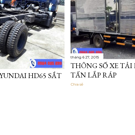
tháng 6 27, 2015
THÔNG SỐ XE TẢI 
TẤN LẮP RÁP
HYUNDAI HD65 SẮT
Chia sẻ