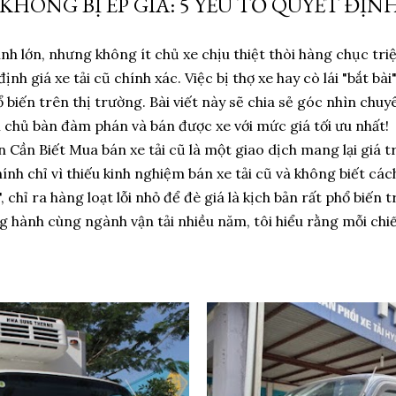
 KHÔNG BỊ ÉP GIÁ: 5 YẾU TỐ QUYẾT ĐỊN
hính lớn, nhưng không ít chủ xe chịu thiệt thòi hàng chục tri
định giá xe tải cũ chính xác. Việc bị thợ xe hay cò lái "bắt b
ổ biến trên thị trường. Bài viết này sẽ chia sẻ góc nhìn chuy
àm chủ bàn đàm phán và bán được xe với mức giá tối ưu nhất
 Cần Biết Mua bán xe tải cũ là một giao dịch mang lại giá tr
hính chỉ vì thiếu kinh nghiệm bán xe tải cũ và không biết các
i", chỉ ra hàng loạt lỗi nhỏ để đè giá là kịch bản rất phổ biế
hành cùng ngành vận tải nhiều năm, tôi hiểu rằng mỗi chiếc 