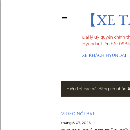
【XE T
Đại lý uỷ quyền chính t
Hyundai. Liên hệ : 09
XE KHÁCH HYUNDAI
Hiển thị các bài đăng có nhãn
B
à
i
VIDEO NỔI BẬT
tháng 8 07, 2026
đ