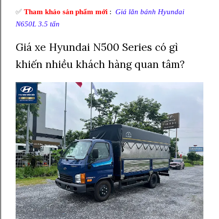
✅
Tham khảo
s
ản phẩm mới
:
Giá lăn bánh Hyundai
N650L 3.5 tấn
Giá xe Hyundai N500 Series có gì
khiến nhiều khách hàng quan tâm?