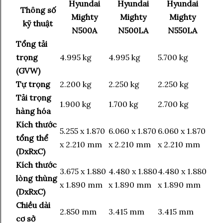
Hyundai
Hyundai
Hyundai
Thông số
Mighty
Mighty
Mighty
kỹ thuật
N500A
N500LA
N550LA
Tổng tải
trọng
4.995 kg
4.995 kg
5.700 kg
(GVW)
Tự trọng
2.200 kg
2.250 kg
2.250 kg
Tải trọng
1.900 kg
1.700 kg
2.700 kg
hàng hóa
Kích thước
5.255 x 1.870
6.060 x 1.870
6.060 x 1.870
tổng thể
x 2.210 mm
x 2.210 mm
x 2.210 mm
(DxRxC)
Kích thước
3.675 x 1.880
4.480 x 1.880
4.480 x 1.880
lòng thùng
x 1.890 mm
x 1.890 mm
x 1.890 mm
(DxRxC)
Chiều dài
2.850 mm
3.415 mm
3.415 mm
cơ sở