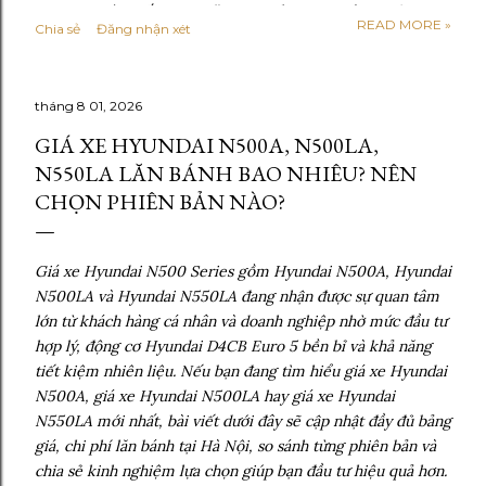
Hyundai mới nhất 2026 Năm 2026 được xem là giai đoạn
READ MORE »
Chia sẻ
Đăng nhận xét
thị trường xe tải bước vào trạng thái ổn định hơn sau thời
kỳ chuyển đổi mạnh sang tiêu chuẩn khí thải cao. Phần lớn
các dòng xe tải Hyundai đang lưu hành đều đã đáp ứng
tháng 8 01, 2026
tiêu chuẩn Euro 5, một số phân khúc bắt đầu định hướng
lên Euro 6 trong tương lai gần. So với giai đoạn 2024–
GIÁ XE HYUNDAI N500A, N500LA,
2025, giá xe tải Hyundai năm 2026 không còn tăng mạnh
N550LA LĂN BÁNH BAO NHIÊU? NÊN
theo kiểu đột biến. Thay vào đó, giá bán được điều chỉnh
CHỌN PHIÊN BẢN NÀO?
linh hoạt theo từng dòng xe, cấu hình thùng và chính
sách từng đại lý . Các yếu tố ảnh hưởng trực tiếp đến giá
gồm: - Chi phí linh kiện nhập khẩu và lắp ráp trong nước
Giá xe Hyundai N500 Series gồm Hyundai N500A, Hyundai
- Nhu cầu vận tải nội đô và liên tỉnh tăng trở...
N500LA và Hyundai N550LA đang nhận được sự quan tâm
lớn từ khách hàng cá nhân và doanh nghiệp nhờ mức đầu tư
hợp lý, động cơ Hyundai D4CB Euro 5 bền bỉ và khả năng
tiết kiệm nhiên liệu. Nếu bạn đang tìm hiểu giá xe Hyundai
N500A, giá xe Hyundai N500LA hay giá xe Hyundai
N550LA mới nhất, bài viết dưới đây sẽ cập nhật đầy đủ bảng
giá, chi phí lăn bánh tại Hà Nội, so sánh từng phiên bản và
chia sẻ kinh nghiệm lựa chọn giúp bạn đầu tư hiệu quả hơn.