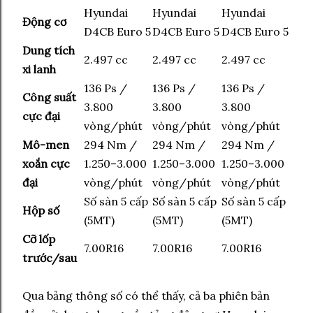
Hyundai
Hyundai
Hyundai
Động cơ
D4CB Euro 5
D4CB Euro 5
D4CB Euro 5
Dung tích
2.497 cc
2.497 cc
2.497 cc
xi lanh
136 Ps /
136 Ps /
136 Ps /
Công suất
3.800
3.800
3.800
cực đại
vòng/phút
vòng/phút
vòng/phút
Mô-men
294 Nm /
294 Nm /
294 Nm /
xoắn cực
1.250–3.000
1.250–3.000
1.250–3.000
đại
vòng/phút
vòng/phút
vòng/phút
Số sàn 5 cấp
Số sàn 5 cấp
Số sàn 5 cấp
Hộp số
(5MT)
(5MT)
(5MT)
Cỡ lốp
7.00R16
7.00R16
7.00R16
trước/sau
Qua bảng thông số có thể thấy, cả ba phiên bản