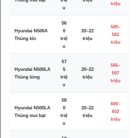
triệu
u
56
580–
Hyundai N500A
0
20–22
582
Thùng kín
triệ
triệu
triệu
u
57
595–
Hyundai N500LA
5
20–22
597
Thùng lửng
triệ
triệu
triệu
u
58
600–
Hyundai N500LA
0
20–22
602
Thùng mui bạt
triệ
triệu
triệu
u