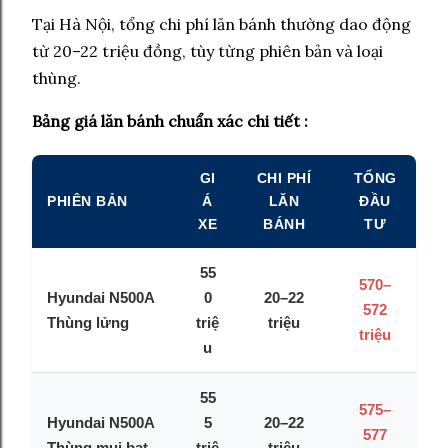
Tại Hà Nội, tổng chi phí lăn bánh thường dao động
từ 20–22 triệu đồng, tùy từng phiên bản và loại
thùng.
Bảng giá lăn bánh chuẩn xác chi tiết :
GI
CHI PHÍ
TỔNG
PHIÊN BẢN
Á
LĂN
ĐẦU
XE
BÁNH
TƯ
55
570–
Hyundai N500A
0
20–22
572
Thùng lửng
triệ
triệu
triệu
u
55
575–
Hyundai N500A
5
20–22
577
Thùng mui bạt
triệ
triệu