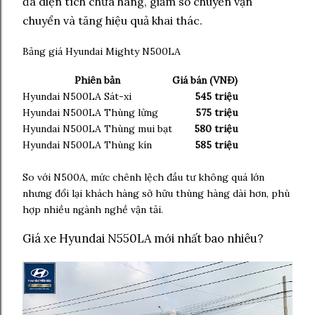
đa diện tích chứa hàng, giảm số chuyến vận
chuyển và tăng hiệu quả khai thác.
Bảng giá Hyundai Mighty N500LA
Phiên bản
Giá bán (VNĐ)
Hyundai N500LA Sát-xi
545 triệu
Hyundai N500LA Thùng lửng
575 triệu
Hyundai N500LA Thùng mui bạt
580 triệu
Hyundai N500LA Thùng kín
585 triệu
So với N500A, mức chênh lệch đầu tư không quá lớn
nhưng đổi lại khách hàng sở hữu thùng hàng dài hơn, phù
hợp nhiều ngành nghề vận tải.
Giá xe Hyundai N550LA mới nhất bao nhiêu?