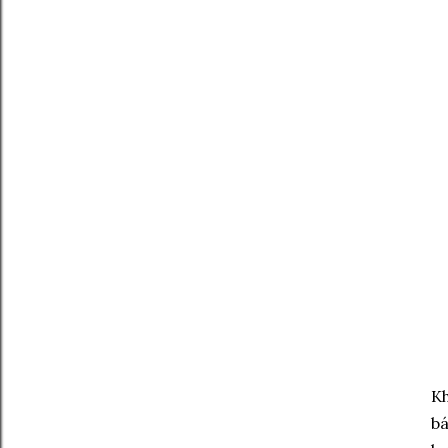
Kh
bá