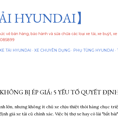
Chuyển đến nội dung chính
ẢI HYUNDAI】
hức về bán hàng, bảo hành và sửa chữa các loại xe tải, xe buýt, 
84085899
XE TẢI HYUNDAI
XE CHUYÊN DỤNG
PHỤ TÙNG HYUNDAI
 KHÔNG BỊ ÉP GIÁ: 5 YẾU TỐ QUYẾT ĐỊN
hính lớn, nhưng không ít chủ xe chịu thiệt thòi hàng chục tri
định giá xe tải cũ chính xác. Việc bị thợ xe hay cò lái "bắt b