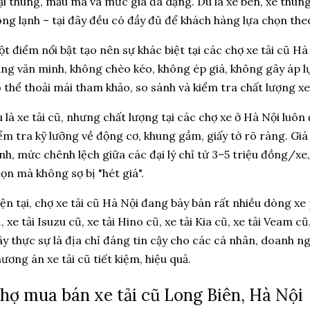
ại thùng, mẫu mã và mức giá đa dạng. Dù là xe ben, xe thùng 
ng lạnh – tại đây đều có đầy đủ để khách hàng lựa chọn the
t điểm nổi bật tạo nên sự khác biệt tại các chợ xe tải cũ Hà
ng văn minh, không chèo kéo, không ép giá, không gây áp 
 thể thoải mái tham khảo, so sánh và kiểm tra chất lượng xe
 là xe tải cũ, nhưng chất lượng tại các chợ xe ở Hà Nội luô
ểm tra kỹ lưỡng về động cơ, khung gầm, giấy tờ rõ ràng. Giá 
nh, mức chênh lệch giữa các đại lý chỉ từ 3–5 triệu đồng/x
ọn mà không sợ bị "hét giá".
ện tại, chợ xe tải cũ Hà Nội đang bày bán rất nhiều dòng xe
, xe tải Isuzu cũ, xe tải Hino cũ, xe tải Kia cũ, xe tải Veam 
y thực sự là địa chỉ đáng tin cậy cho các cá nhân, doanh 
ương án xe tải cũ tiết kiệm, hiệu quả.
hợ mua bán xe tải cũ Long Biên, Hà Nội