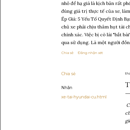
nhỏ để hạ giá là kịch bản rất ph
đúng giá trị thực tế của xe, l
Ép Giá: 5 Yếu Tố Quyết Định Bạn
chủ xe phải chịu thâm hụt tài c
chính xác. Việc bị cò lái "bắt bà
qua sử dụng. Là một người đồng 
Chia sẻ
Đăng nhận xét
Chia sẻ
th
T
Nhãn
xe-tai-hyundai-cu.html
C
ch
gi