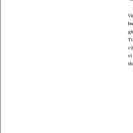
Vi
bi
gi
Tu
cũ
vì
th