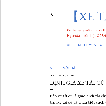
【XE T
Đại lý uỷ quyền chính t
Hyundai. Liên hệ : 09
XE KHÁCH HYUNDAI
VIDEO NỔI BẬT
tháng 8 07, 2026
ĐỊNH GIÁ XE TẢI CŨ
Bán xe tải cũ là giao dịch tài c
bán xe tải cũ và chưa biết cách 