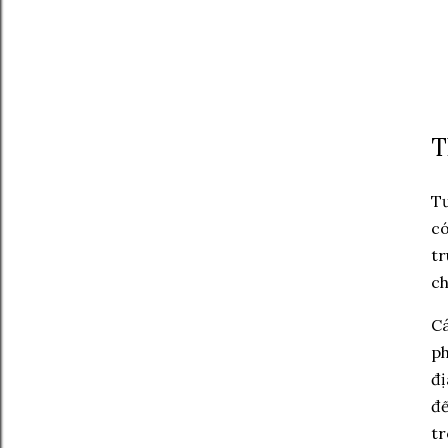
T
Tư
có
tr
ch
Cá
ph
đị
đế
tr