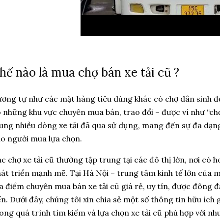
hế nào là mua chợ bán xe tải cũ ?
ơng tự như các mặt hàng tiêu dùng khác có chợ dân sinh để 
 những khu vực chuyên mua bán, trao đổi – được ví như “chợ x
ung nhiều dòng xe tải đã qua sử dụng, mang đến sự đa dạng
o người mua lựa chọn.
c chợ xe tải cũ thường tập trung tại các đô thị lớn, nơi có 
át triển mạnh mẽ. Tại Hà Nội – trung tâm kinh tế lớn của m
a điểm chuyên mua bán xe tải cũ giá rẻ, uy tín, được đông 
n. Dưới đây, chúng tôi xin chia sẻ một số thông tin hữu ích
ong quá trình tìm kiếm và lựa chọn xe tải cũ phù hợp với nhu