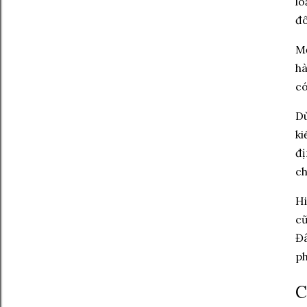
lo
đô
Mộ
hà
có
Dù
ki
đị
ch
Hi
cũ
Đâ
ph
C