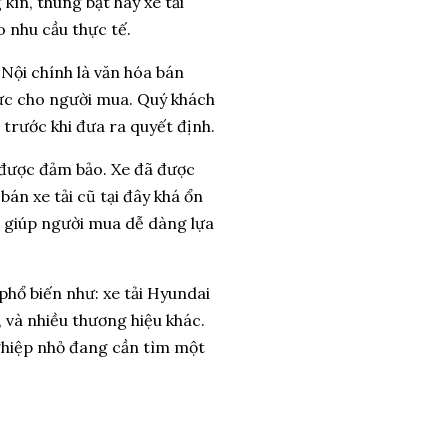
kín, thùng bạt hay xe tải
o nhu cầu thực tế.
 Nội chính là
văn hóa bán
lực cho người mua
. Quý khách
 trước khi đưa ra quyết định.
n được đảm bảo. Xe đã được
bán xe tải cũ tại đây khá ổn
e, giúp người mua dễ dàng lựa
 phổ biến như:
xe tải Hyundai
cũ, và nhiều thương hiệu khác
.
nghiệp nhỏ đang cần tìm một