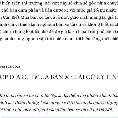
ổ biến trên thị trường. Bài viết này sẽ chia sẻ góc nhìn chuy
àm chủ bàn đàm phán và bán được xe với mức giá tối ưu nhất
 Cần Biết Mua bán xe tải cũ là một giao dịch mang lại giá tr
hính chỉ vì thiếu kinh nghiệm bán xe tải cũ và không biết các
i", chỉ ra hàng loạt lỗi nhỏ để đè giá là kịch bản rất phổ biế
hành cùng ngành vận tải nhiều năm, tôi hiểu rằng mỗi chiếc 
áng 1 25, 2025
OP ĐỊA CHỈ MUA BÁN XE TẢI CŨ UY TÍN 
hợ mua bán xe tải cũ ở Hà Nội là địa điểm mà nhiều khách hàn
ính là " thiên đường " các dòng xe ô tô tải cũ đã qua sử dụng
ới thiệu cho quý anh/chị các điểm bán xe tải cũ tại Hà Nội.