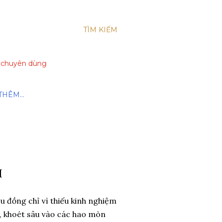
TÌM KIẾM
xe chuyên dùng
THÊM…
H
ệu đồng chỉ vì thiếu kinh nghiệm
ài", khoét sâu vào các hao mòn