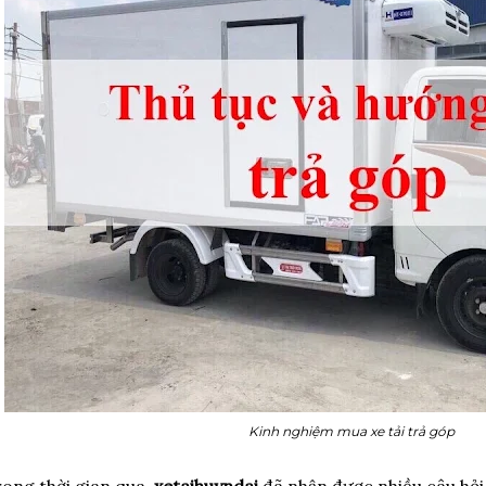
Kinh nghiệm mua xe tải trả góp
ong thời gian qua,
xetaihuyndai
đã nhận được nhiều câu hỏi