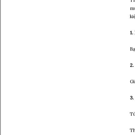
mu
ki
1.
Bạ
2.
Gi
3.
Tù
Th