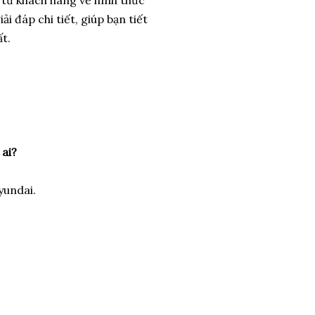
ải đáp chi tiết, giúp bạn tiết
t.
 ai?
yundai.