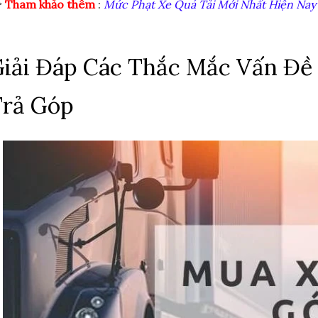

Tham khảo thêm
:
Mức Phạt Xe Quá Tải Mới Nhất Hiện Nay
iải Đáp Các Thắc Mắc Vấn Đề
Trả Góp