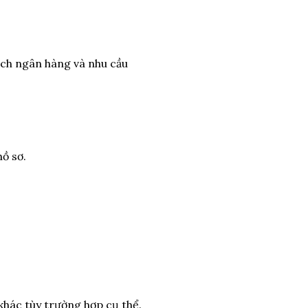
sách ngân hàng và nhu cầu
ồ sơ.
 khác tùy trường hợp cụ thể.