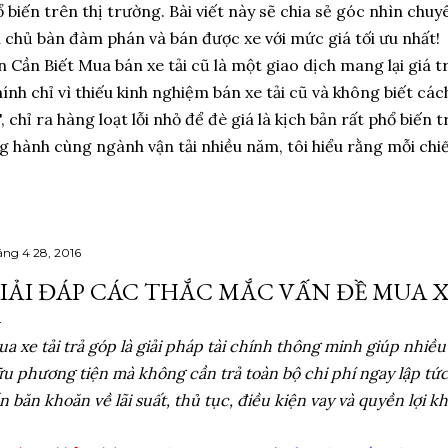
ổ biến trên thị trường. Bài viết này sẽ chia sẻ góc nhìn chuy
àm chủ bàn đàm phán và bán được xe với mức giá tối ưu nhất
 Cần Biết Mua bán xe tải cũ là một giao dịch mang lại giá tr
hính chỉ vì thiếu kinh nghiệm bán xe tải cũ và không biết các
i", chỉ ra hàng loạt lỗi nhỏ để đè giá là kịch bản rất phổ biế
hành cùng ngành vận tải nhiều năm, tôi hiểu rằng mỗi chiếc 
áng 4 28, 2016
IẢI ĐÁP CÁC THẮC MẮC VẤN ĐỀ MUA X
a xe tải trả góp là giải pháp tài chính thông minh giúp nhiề
u phương tiện mà không cần trả toàn bộ chi phí ngay lập tức
n băn khoăn về lãi suất, thủ tục, điều kiện vay và quyền lợi k