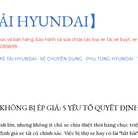
Chuyển đến nội dung chính
ẢI HYUNDAI】
hức về bán hàng, bảo hành và sửa chữa các loại xe tải, xe buýt, 
84085899
XE TẢI HYUNDAI
XE CHUYÊN DỤNG
PHỤ TÙNG HYUNDAI
 KHÔNG BỊ ÉP GIÁ: 5 YẾU TỐ QUYẾT ĐỊN
hính lớn, nhưng không ít chủ xe chịu thiệt thòi hàng chục tri
định giá xe tải cũ chính xác. Việc bị thợ xe hay cò lái "bắt b