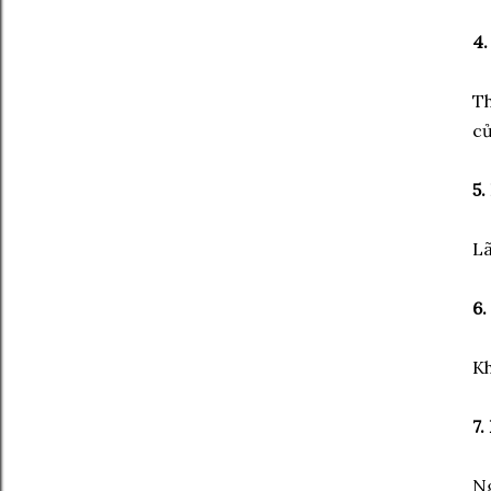
4.
Th
củ
5.
Lã
6.
Kh
7.
Ng