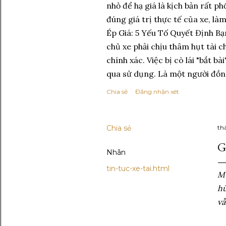
nhỏ để hạ giá là kịch bản rất ph
đúng giá trị thực tế của xe, l
Ép Giá: 5 Yếu Tố Quyết Định Bạn
chủ xe phải chịu thâm hụt tài c
chính xác. Việc bị cò lái "bắt bà
qua sử dụng. Là một người đồng 
Chia sẻ
Đăng nhận xét
Chia sẻ
th
G
Nhãn
tin-tuc-xe-tai.html
Mu
hữ
vẫ