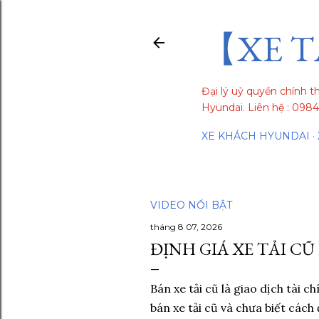
【XE T
Đại lý uỷ quyền chính t
Hyundai. Liên hệ : 09
XE KHÁCH HYUNDAI
VIDEO NỔI BẬT
tháng 8 07, 2026
ĐỊNH GIÁ XE TẢI CŨ
Bán xe tải cũ là giao dịch tài c
bán xe tải cũ và chưa biết cách 