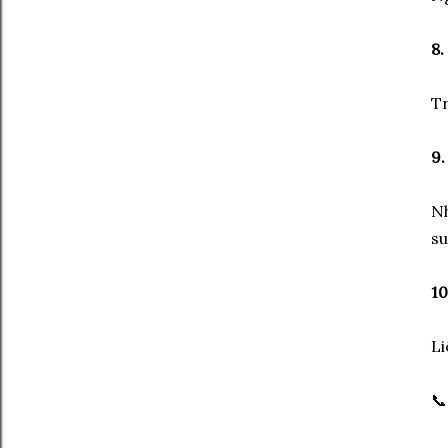
8.
Tr
9.
Nh
su
10
Li
📞