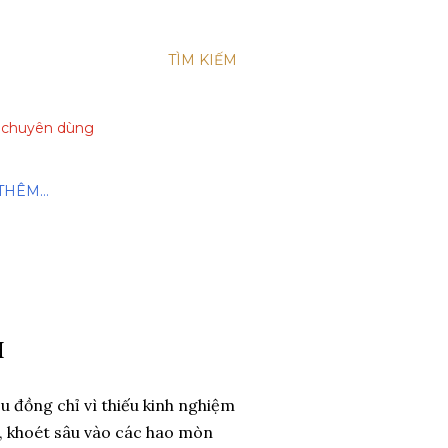
TÌM KIẾM
xe chuyên dùng
THÊM…
H
ệu đồng chỉ vì thiếu kinh nghiệm
ài", khoét sâu vào các hao mòn