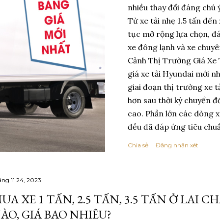
nhiều thay đổi đáng chú 
Từ xe tải nhẹ 1.5 tấn đến
tục mở rộng lựa chọn, đá
xe đông lạnh và xe chuy
Cảnh Thị Trường Giá Xe
giá xe tải Hyundai mới 
giai đoạn thị trường xe t
hơn sau thời kỳ chuyển đ
cao. Phần lớn các dòng x
đều đã đáp ứng tiêu chuẩ
đầu định hướng lên Euro 
Chia sẻ
Đăng nhận xét
giai đoạn 2024–2025, giá
không còn tăng mạnh the
giá bán được điều chỉnh 
áng 11 24, 2023
cấu hình thùng và chính s
UA XE 1 TẤN, 2.5 TẤN, 3.5 TẤN Ở LAI
hưởng trực tiếp đến giá g
ÀO, GIÁ BAO NHIÊU?
khẩu và lắp ráp trong nướ