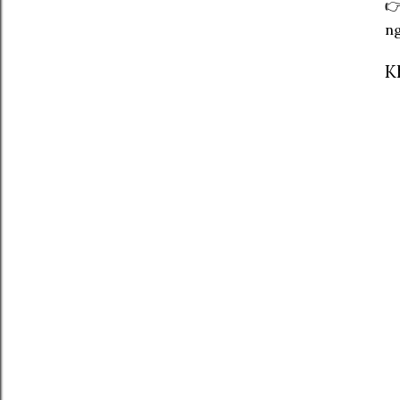
👉
ng
K