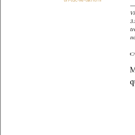
tin-tuc-xe-tai.html
Vì
3.
tr
nú

M
q