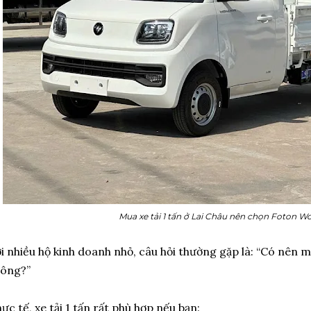
Mua xe tải 1 tấn ở Lai Châu nên chọn Foton W
i nhiều hộ kinh doanh nhỏ, câu hỏi thường gặp là: “Có nên m
hông?”
ực tế, xe tải 1 tấn rất phù hợp nếu bạn: