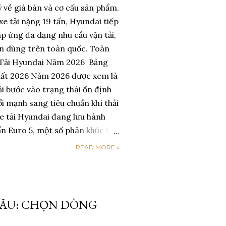
ý về giá bán và cơ cấu sản phẩm.
 xe tải nặng 19 tấn, Hyundai tiếp
p ứng đa dạng nhu cầu vận tải,
ên dùng trên toàn quốc. Toàn
 Tải Hyundai Năm 2026 Bảng
nhất 2026 Năm 2026 được xem là
ải bước vào trạng thái ổn định
ổi mạnh sang tiêu chuẩn khí thải
e tải Hyundai đang lưu hành
n Euro 5, một số phân khúc bắt
6 trong tương lai gần. So với
READ MORE »
 xe tải Hyundai năm 2026
o kiểu đột biến. Thay vào đó,
linh hoạt theo từng dòng xe,
ách từng đại lý . Các yếu tố ảnh
 CHÂU: CHỌN DÒNG
ồm: - Chi phí linh kiện nhập
c - Nhu cầu vận tải nội đô và