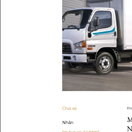
Chia sẻ
th
M
Nhãn
N