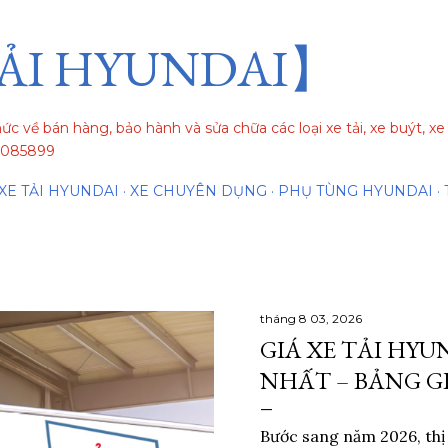
Chuyển đến nội dung chính
ẢI HYUNDAI】
hức về bán hàng, bảo hành và sửa chữa các loại xe tải, xe buýt, 
84085899
XE TẢI HYUNDAI
XE CHUYÊN DỤNG
PHỤ TÙNG HYUNDAI
tháng 8 03, 2026
GIÁ XE TẢI HYU
NHẤT – BẢNG GI
Bước sang năm 2026, thị 