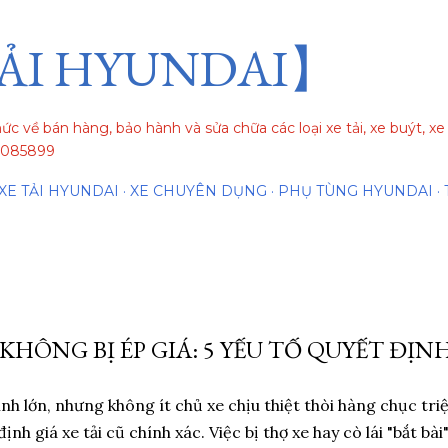
Chuyển đến nội dung chính
ẢI HYUNDAI】
hức về bán hàng, bảo hành và sửa chữa các loại xe tải, xe buýt, 
84085899
XE TẢI HYUNDAI
XE CHUYÊN DỤNG
PHỤ TÙNG HYUNDAI
 KHÔNG BỊ ÉP GIÁ: 5 YẾU TỐ QUYẾT ĐỊN
hính lớn, nhưng không ít chủ xe chịu thiệt thòi hàng chục tri
định giá xe tải cũ chính xác. Việc bị thợ xe hay cò lái "bắt b