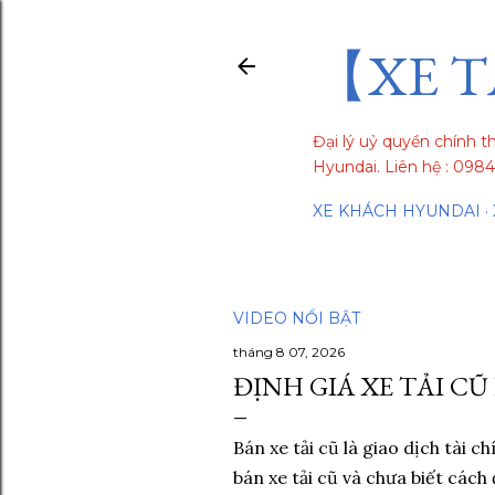
【XE T
Đại lý uỷ quyền chính t
Hyundai. Liên hệ : 09
XE KHÁCH HYUNDAI
VIDEO NỔI BẬT
tháng 8 07, 2026
ĐỊNH GIÁ XE TẢI CŨ
Bán xe tải cũ là giao dịch tài c
bán xe tải cũ và chưa biết cách 