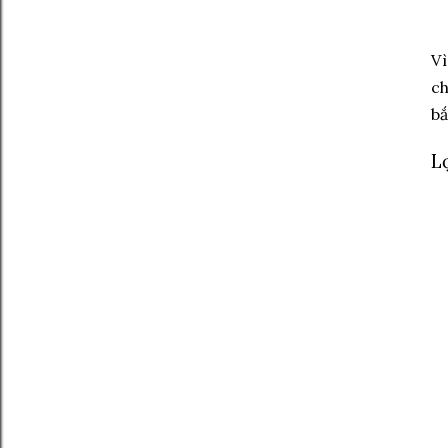
Vì
ch
bắ
L