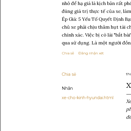
nhỏ để hạ giá là kịch bản rất ph
đúng giá trị thực tế của xe, l
Ép Giá: 5 Yếu Tố Quyết Định Bạn
chủ xe phải chịu thâm hụt tài c
chính xác. Việc bị cò lái "bắt bà
qua sử dụng. Là một người đồng 
Chia sẻ
Đăng nhận xét
Chia sẻ
th
X
Nhãn
xe-cho-kinh-hyundai.html
Xe
ph
đế