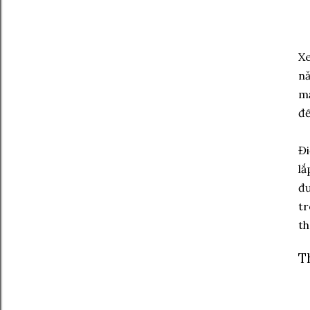
Xe
nă
mặ
đế
Đi
lắ
đư
tr
th
T