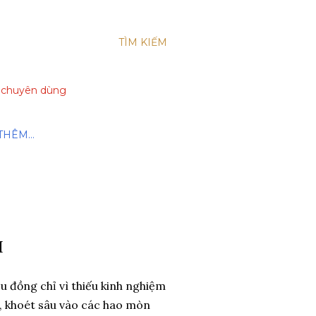
TÌM KIẾM
xe chuyên dùng
THÊM…
H
ệu đồng chỉ vì thiếu kinh nghiệm
ài", khoét sâu vào các hao mòn