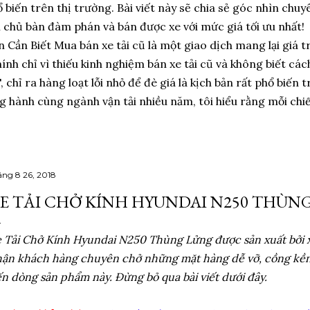
ổ biến trên thị trường. Bài viết này sẽ chia sẻ góc nhìn chuy
àm chủ bàn đàm phán và bán được xe với mức giá tối ưu nhất
 Cần Biết Mua bán xe tải cũ là một giao dịch mang lại giá tr
hính chỉ vì thiếu kinh nghiệm bán xe tải cũ và không biết các
i", chỉ ra hàng loạt lỗi nhỏ để đè giá là kịch bản rất phổ biế
hành cùng ngành vận tải nhiều năm, tôi hiểu rằng mỗi chiếc 
áng 8 26, 2018
E TẢI CHỞ KÍNH HYUNDAI N250 THÙN
 Tải Chở Kính Hyundai N250 Thùng Lửng được sản xuất bởi 
ận khách hàng chuyên chở những mặt hàng dễ vỡ, cồng kề
n dòng sản phẩm này. Đừng bỏ qua bài viết dưới đây.