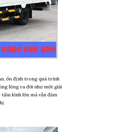
àn, ổn định trong quá trình
ùng lửng ra đời như một giải
c tấm kính lớn mà vẫn đảm
hị.