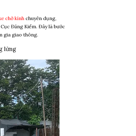
xe chở kính
chuyên dụng,
từ Cục Đăng Kiểm. Đây là bước
m gia giao thông.
g lửng