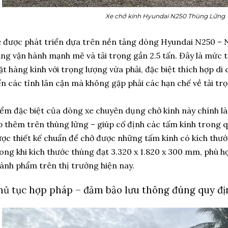
Xe chở kính Hyundai N250 Thùng Lửng
 được phát triển dựa trên nền tảng dòng Hyundai N250 – N2
ng vận hành mạnh mẽ và tải trọng gần 2.5 tấn. Đây là mức t
t hàng kính với trọng lượng vừa phải, đặc biệt thích hợp d
n các tỉnh lân cận mà không gặp phải các hạn chế về tải trọ
ểm đặc biệt của dòng xe chuyên dụng chở kính này chính là 
p thêm trên thùng lửng – giúp cố định các tấm kính trong q
ợc thiết kế chuẩn để chở được những tấm kính có kích thước
ong khi kích thước thùng đạt 3.320 x 1.820 x 300 mm, phù hợ
ành phẩm trên thị trường hiện nay.
hủ tục hợp pháp – đảm bảo lưu thông đúng quy đị