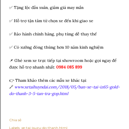
✅ Tặng lộc đầu xuân, giảm giá may mắn
✅ Hỗ trợ tận tâm từ chọn xe đến khi giao xe
✅ Bảo hành chính hãng, phụ tùng dễ thay thế
✅ Có xưởng đóng thùng hơn 10 năm kinh nghiệm
📌 Ghé xem xe trực tiếp tại showroom hoặc gọi ngay để
được hỗ trợ nhanh nhất:
0984 085 899
👉 Tham khảo thêm các mẫu xe khác tại:
🔗
www.xetaihuyndai.com/2018/05/ban-xe-tai-iz65-gold-
do-thanh-3-5-tan-tra-gop.html
Chia sẻ
Labels:
xe-tai-isuzu-do-thanh.html