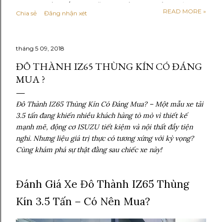
Hyundai mới nhất 2026 Năm 2026 được xem là giai đoạn
READ MORE »
Chia sẻ
Đăng nhận xét
thị trường xe tải bước vào trạng thái ổn định hơn sau thời
kỳ chuyển đổi mạnh sang tiêu chuẩn khí thải cao. Phần lớn
các dòng xe tải Hyundai đang lưu hành đều đã đáp ứng
tháng 5 09, 2018
tiêu chuẩn Euro 5, một số phân khúc bắt đầu định hướng
lên Euro 6 trong tương lai gần. So với giai đoạn 2024–
ĐÔ THÀNH IZ65 THÙNG KÍN CÓ ĐÁNG
2025, giá xe tải Hyundai năm 2026 không còn tăng mạnh
MUA ?
theo kiểu đột biến. Thay vào đó, giá bán được điều chỉnh
linh hoạt theo từng dòng xe, cấu hình thùng và chính
Đô Thành IZ65 Thùng Kín Có Đáng Mua? – Một mẫu xe tải
sách từng đại lý . Các yếu tố ảnh hưởng trực tiếp đến giá
3.5 tấn đang khiến nhiều khách hàng tò mò vì thiết kế
gồm: - Chi phí linh kiện nhập khẩu và lắp ráp trong nước
mạnh mẽ, động cơ ISUZU tiết kiệm và nội thất đầy tiện
- Nhu cầu vận tải nội đô và liên tỉnh tăng trở...
nghi. Nhưng liệu giá trị thực có tương xứng với kỳ vọng?
Cùng khám phá sự thật đằng sau chiếc xe này!
Đánh Giá Xe Đô Thành IZ65 Thùng
Kín 3.5 Tấn – Có Nên Mua?