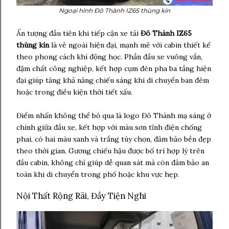
Ngoại hình Đô Thành IZ65 thùng kín
Ấn tượng đầu tiên khi tiếp cận xe tải
Đô Thành IZ65
thùng kín
là vẻ ngoài hiện đại, mạnh mẽ với cabin thiết kế
theo phong cách khí động học. Phần đầu xe vuông vắn,
đậm chất công nghiệp, kết hợp cụm đèn pha ba tầng hiện
đại giúp tăng khả năng chiếu sáng khi di chuyển ban đêm
hoặc trong điều kiện thời tiết xấu.
Điểm nhấn không thể bỏ qua là logo Đô Thành mạ sáng ở
chính giữa đầu xe, kết hợp với màu sơn tĩnh điện chống
phai, có hai màu xanh và trắng tùy chọn, đảm bảo bền đẹp
theo thời gian. Gương chiếu hậu được bố trí hợp lý trên
đầu cabin, không chỉ giúp dễ quan sát mà còn đảm bảo an
toàn khi di chuyển trong phố hoặc khu vực hẹp.
Nội Thất Rộng Rãi, Đầy Tiện Nghi