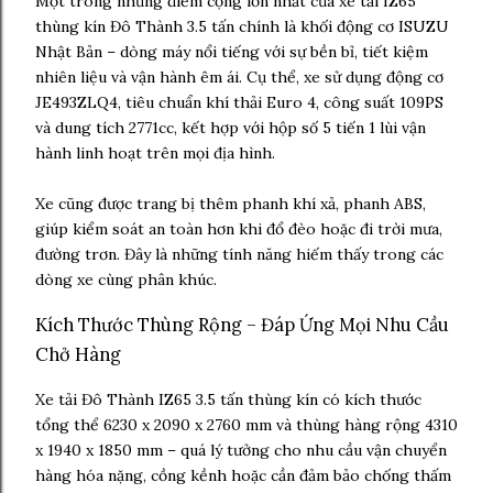
Một trong những điểm cộng lớn nhất của xe tải IZ65
thùng kín Đô Thành 3.5 tấn chính là khối động cơ ISUZU
Nhật Bản – dòng máy nổi tiếng với sự bền bỉ, tiết kiệm
nhiên liệu và vận hành êm ái. Cụ thể, xe sử dụng động cơ
JE493ZLQ4, tiêu chuẩn khí thải Euro 4, công suất 109PS
và dung tích 2771cc, kết hợp với hộp số 5 tiến 1 lùi vận
hành linh hoạt trên mọi địa hình.
Xe cũng được trang bị thêm phanh khí xả, phanh ABS,
giúp kiểm soát an toàn hơn khi đổ đèo hoặc đi trời mưa,
đường trơn. Đây là những tính năng hiếm thấy trong các
dòng xe cùng phân khúc.
Kích Thước Thùng Rộng – Đáp Ứng Mọi Nhu Cầu
Chở Hàng
Xe tải Đô Thành IZ65 3.5 tấn thùng kín có kích thước
tổng thể 6230 x 2090 x 2760 mm và thùng hàng rộng 4310
x 1940 x 1850 mm – quá lý tưởng cho nhu cầu vận chuyển
hàng hóa nặng, cồng kềnh hoặc cần đảm bảo chống thấm