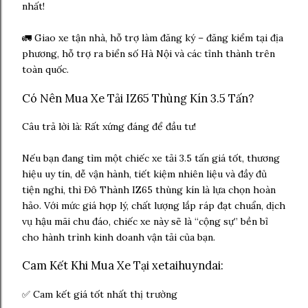
nhất!
🚛 Giao xe tận nhà, hỗ trợ làm đăng ký – đăng kiểm tại địa
phương, hỗ trợ ra biển số Hà Nội và các tỉnh thành trên
toàn quốc.
Có Nên Mua Xe Tải IZ65 Thùng Kín 3.5 Tấn?
Câu trả lời là: Rất xứng đáng để đầu tư!
Nếu bạn đang tìm một chiếc xe tải 3.5 tấn giá tốt, thương
hiệu uy tín, dễ vận hành, tiết kiệm nhiên liệu và đầy đủ
tiện nghi, thì Đô Thành IZ65 thùng kín là lựa chọn hoàn
hảo. Với mức giá hợp lý, chất lượng lắp ráp đạt chuẩn, dịch
vụ hậu mãi chu đáo, chiếc xe này sẽ là “cộng sự” bền bỉ
cho hành trình kinh doanh vận tải của bạn.
Cam Kết Khi Mua Xe Tại xetaihuyndai:
✅ Cam kết giá tốt nhất thị trường