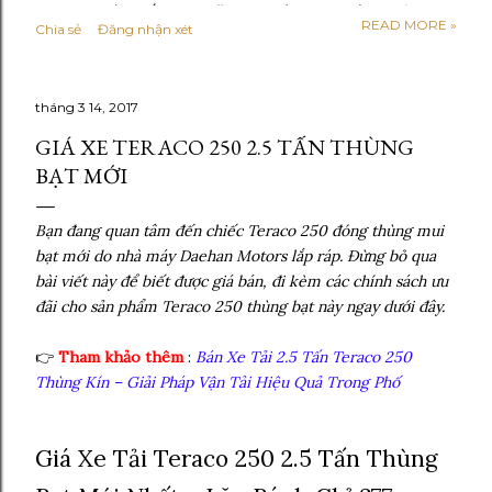
Hyundai mới nhất 2026 Năm 2026 được xem là giai đoạn
READ MORE »
Chia sẻ
Đăng nhận xét
thị trường xe tải bước vào trạng thái ổn định hơn sau thời
kỳ chuyển đổi mạnh sang tiêu chuẩn khí thải cao. Phần lớn
các dòng xe tải Hyundai đang lưu hành đều đã đáp ứng
tháng 3 14, 2017
tiêu chuẩn Euro 5, một số phân khúc bắt đầu định hướng
lên Euro 6 trong tương lai gần. So với giai đoạn 2024–
GIÁ XE TERACO 250 2.5 TẤN THÙNG
2025, giá xe tải Hyundai năm 2026 không còn tăng mạnh
BẠT MỚI
theo kiểu đột biến. Thay vào đó, giá bán được điều chỉnh
linh hoạt theo từng dòng xe, cấu hình thùng và chính
Bạn đang quan tâm đến chiếc Teraco 250 đóng thùng mui
sách từng đại lý . Các yếu tố ảnh hưởng trực tiếp đến giá
bạt mới do nhà máy Daehan Motors lắp ráp. Đừng bỏ qua
gồm: - Chi phí linh kiện nhập khẩu và lắp ráp trong nước
bài viết này để biết được giá bán, đi kèm các chính sách ưu
- Nhu cầu vận tải nội đô và liên tỉnh tăng trở...
đãi cho sản phẩm Teraco 250 thùng bạt này ngay dưới đây.
👉
Tham khảo thêm
:
Bán Xe Tải 2.5 Tấn Teraco 250
Thùng Kín – Giải Pháp Vận Tải Hiệu Quả Trong Phố
Giá Xe Tải Teraco 250 2.5 Tấn Thùng