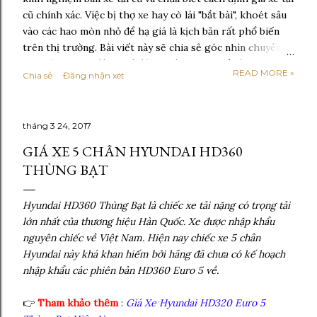
cũ chính xác. Việc bị thợ xe hay cò lái "bắt bài", khoét sâu
vào các hao mòn nhỏ để hạ giá là kịch bản rất phổ biến
trên thị trường. Bài viết này sẽ chia sẻ góc nhìn chuyên
gia giúp bạn tự đánh giá đúng giá trị thực tế của xe, làm
READ MORE »
Chia sẻ
Đăng nhận xét
chủ bàn đàm phán và bán được xe với mức giá tối ưu nhất!
Định Giá Xe Tải Cũ Không Bị Ép Giá: 5 Yếu Tố Quyết Định
Bạn Cần Biết Mua bán xe tải cũ là một giao dịch mang lại
tháng 3 24, 2017
giá trị kinh tế lớn, nhưng không ít chủ xe phải chịu thâm
hụt tài chính chỉ vì thiếu kinh nghiệm bán xe tải cũ và
GIÁ XE 5 CHÂN HYUNDAI HD360
không biết cách định giá xe tải cũ một cách chính xác.
THÙNG BẠT
Việc bị cò lái "bắt bài", chỉ ra hàng loạt lỗi nhỏ để đè giá là
kịch bản rất phổ biến trên thị trường mua bán xe đã qua
Hyundai HD360 Thùng Bạt là chiếc xe tải nặng có trọng tải
sử dụng. Là một người đồng hành cùng ngành vận tải
lớn nhất của thương hiệu Hàn Quốc. Xe được nhập khẩu
nhiều năm, tôi hiểu rằng mỗi chiếc xe tải không chỉ là
nguyên chiếc về Việt Nam. Hiện nay chiếc xe 5 chân
phương t...
Hyundai này khá khan hiếm bởi hãng đã chưa có kế hoạch
nhập khẩu các phiên bản HD360 Euro 5 về.
👉
Tham khảo thêm
:
Giá Xe Hyundai HD320 Euro 5