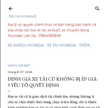
Chuyển đến nội dung chính
【XE TẢI HYUNDAI】
Đại lý uỷ quyền chính thức về bán hàng, bảo hành và
sửa chữa các loại xe tải, xe buýt, xe chuyên dùng
Hyundai. Liên hệ : 0984085899
XE KHÁCH HYUNDAI
XE TẢI HYUNDAI
THÊM…
VIDEO NỔI BẬT
tháng 8 07, 2026
ĐỊNH GIÁ XE TẢI CŨ KHÔNG BỊ ÉP GIÁ:
5 YẾU TỐ QUYẾT ĐỊNH
Bán xe tải cũ là giao dịch tài chính lớn, nhưng không ít
chủ xe chịu thiệt thòi hàng chục triệu đồng chỉ vì thiếu
kinh nghiệm bán xe tải cũ và chưa biết cách định giá xe tải