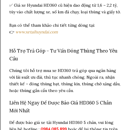
✅ Giá xe Hyundai HD360 cũ hiện dao động từ 1,6 – 2,2 tỷ,
tùy vào chất lượng xe, số km đã chạy, loại thùng và giấy tờ.
Bạn có thể tham khảo chi tiết từng dòng tại:
👉
www.xetaihuyndai.com
Hỗ Trợ Trả Góp – Tư Vấn Đóng Thùng Theo Yêu
Cầu
Chúng tôi hỗ trợ mua xe HD360 trả góp qua ngân hàng
với lãi suất ưu đãi, thủ tục nhanh chóng. Ngoài ra, nhận
thiết kế – đóng thùng bạt, thùng kín, thùng chở xăng dầu,
hoặc thùng gắn cẩu theo yêu cầu.
Liên Hệ Ngay Để Được Báo Giá HD360 5 Chân
Mới Nhất
Để được báo giá xe tải Hyundai HD360 5 chân, vui lòng
liên hệ hotline :
0984 085 899
hoặc để lại thông tin trên